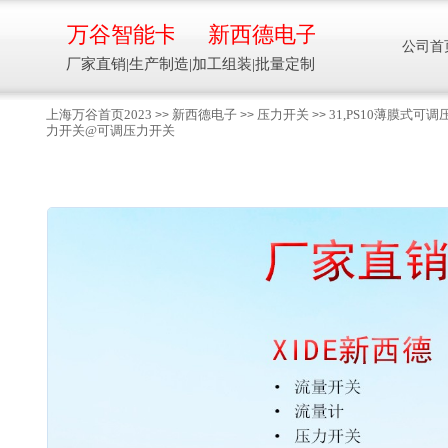
万谷智能卡
新西德电子
公司首
厂家直销|生产制造|加工组装|批量定制
上海万谷首页2023
新西德电子
压力开关
31,PS10薄膜式
>>
>>
>>
力开关@可调压力开关
智能卡流量压力温度液位设备
万谷智能卡/新西德
电子
生产制造加工组装智能卡流量压力温度液
位设备
13918608088/
137016
91001