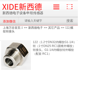
XIDE新西德
新西德电子设备申坦传感器
搜索
添加微信
流量计
上海万谷首页-1
>>
新西德电子
>>
其它产品
>>
122,螺
纹转接头
122（1.2寸DN32内螺纹G1-1/4）
转（1寸DN25 RC1圆锥外螺纹）
转接头。G1-1/4内螺纹转外螺纹
（配套 RC1）