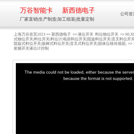
万谷智能卡
新西德电子
公司首
厂家直销|生产制造|加工组装|批量定制
上海万谷首页2023
新西德电子
液位开关
料位物位开关
90
>>
>>
>>
式物位开关|料位开关|料位计|电容料位开关|阻旋料位开关|音叉料位开
智能卡流量压力温度液位设备
阻旋式料位开关|振棒式料位开关|音叉式料位开关|固体位移传感器|
>>
射频开关液位计控制
万谷智能卡/新西德
This
is
a
The media could not be loaded, either because the server 
modal
window.
电子
because the format is not supported.
生产制造加工组装智能卡流量压力温度液
位设备
13918608088/
137016
91001