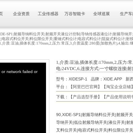
页
企业资质
工业传感器
万谷智能卡
全球巡展
生产车
,XIDE-SP1|射频导纳料位开关|射频开关液位计控制|导纳传感器液位计|射频导
关|电容式料位开关|料位限位开关|重锤式料位计|电容式料位计|阻旋式料位计|射
1,介质:豆油,插体长度:170mm,2,压力:常压,3,介质温度:280度(加散热片),4,
1,介质:豆油,插体长度:170mm,2,压力:
电:24VDC,6,连接方式:一寸螺纹连
or network failed or
型号：XIDESP-1 品牌：XIDE.APP
平台：【
阿里巴巴官网
】【
淘宝企业店铺
下载：【
产品选型手册
】【
产品使用说明
90,XIDE-SP1|射频导纳料位开关|射
导纳开关|低位射频导纳开关|液位开关|射
叉料位开关|电容式料位开关|料位限位开关