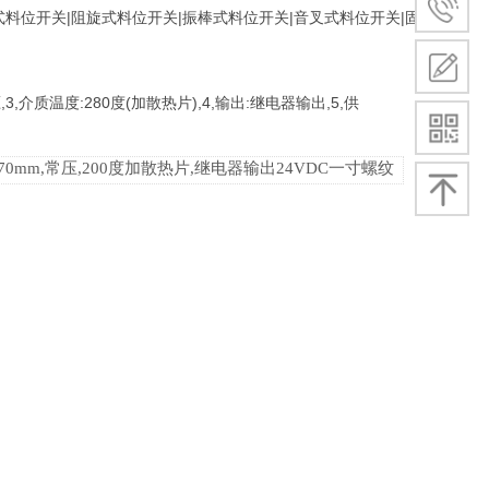
式料位开关|阻旋式料位开关|振棒式料位开关|音叉式料位开关|固体
压,3,介质温度:280度(加散热片),4,输出:继电器输出,5,供
170mm,常压,200度加散热片,继电器输出24VDC一寸螺纹
‖热导‖示流器‖热制式‖水流‖水‖油‖气‖液‖油流‖控制器150