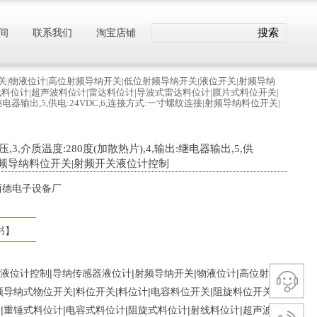
搜索
间
联系我们
淘宝店铺
纳开关|物液位计|高位射频导纳开关|低位射频导纳开关|液位开关|射频导纳
线料位计|超声波料位计|雷达料位计|导波式雷达料位计|膜片式料位开关|
输出:继电器输出,5,供电:24VDC,6,连接方式:一寸螺纹连接|射频导纳料位开关|
常压,3,介质温度:280度(加散热片),4,输出:继电器输出,5,供
接|射频导纳料位开关|射频开关液位计控制
 新西德电子设备厂
】
书
】
频开关液位计控制|导纳传感器液位计|射频导纳开关|物液位计|高位射频
频导纳式物位开关|料位开关|料位计|电容料位开关|阻旋料位开关|音
|重锤式料位计|电容式料位计|阻旋式料位计|射线料位计|超声波料