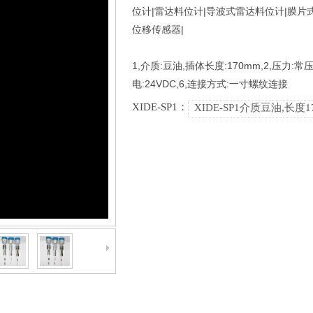
位计|雷达料位计|导波式雷达料位计|膜片
位移传感器|
1,介质:豆油,插体长度:170mm,2,压力:常
电:24VDC,6,连接方式:一寸螺纹连接
XIDE-SP1：
XIDE-SP1介质豆油,长度
制造‖加工‖组装‖流量‖开关‖流量计‖压力‖变送器‖温度‖液位‖液位计‖FR11.CC‖热导式