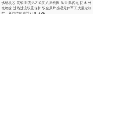
锈钢核芯.黄铜.耐高温210度.八层线圈.防雷.防闪电.防水.外
壳绝缘.过热过流双重保护.双金属片感温元件军工质量定制
款，新西德传感器XIDE.APP
产品特点：
ST10温渡开关具有体积小、外壳绝缘、动作灵敏、寿命长
等特点，广泛适用于各种电机、 电磁炉、吸尘机、线圈、
变压器、电暖器、镇流器、电热器具、荧光灯镇流器、汽
车马达、集成电路及一般电气设备的过热过流双重保护作
用。△新西德传感器XIDE.APP
测量原理：
温度开关是一种用双金属片作为感温元件的温度开关，电
器正常工作时，双金属片处于自由状态，触点处于闭合/断
开状态，当温度升高至动作温度值时，双金属元件受热产
生内应力而迅速动作，打开/闭合触点,切断/接通电路，从而
起到热保护作用。当渐度降到重定温度是触点自动闭合/断
开，恢复正常工作状态。
产品应用：
已广泛应用于石油、化工、电力、钢铁、冶金、机械制
造、汽车、液压气动、液位、水处理等行业，且有一定的
客户基础。
产品型号：
型号1：ST10-G3/8-60mm-190c。探杆材质不锈钢，探杆
长度60mm
型号1：黄铜材质，探杆长度100mm。常闭点，温度范围